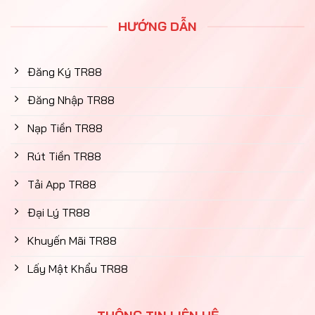
HƯỚNG DẪN
Đăng Ký TR88
Đăng Nhập TR88
Nạp Tiền TR88
Rút Tiền TR88
Tải App TR88
Đại Lý TR88
Khuyến Mãi TR88
Lấy Mật Khẩu TR88