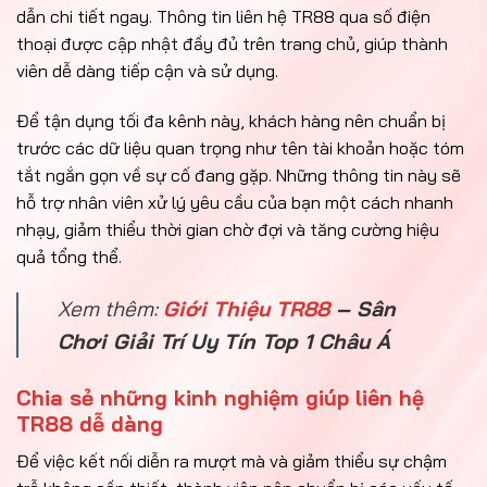
dẫn chi tiết ngay. Thông tin liên hệ TR88 qua số điện
thoại được cập nhật đầy đủ trên trang chủ, giúp thành
viên dễ dàng tiếp cận và sử dụng.
Để tận dụng tối đa kênh này, khách hàng nên chuẩn bị
trước các dữ liệu quan trọng như tên tài khoản hoặc tóm
tắt ngắn gọn về sự cố đang gặp. Những thông tin này sẽ
hỗ trợ nhân viên xử lý yêu cầu của bạn một cách nhanh
nhạy, giảm thiểu thời gian chờ đợi và tăng cường hiệu
quả tổng thể.
Xem thêm:
Giới Thiệu TR88
– Sân
Chơi Giải Trí Uy Tín Top 1 Châu Á
Chia sẻ những kinh nghiệm giúp liên hệ
TR88 dễ dàng
Để việc kết nối diễn ra mượt mà và giảm thiểu sự chậm