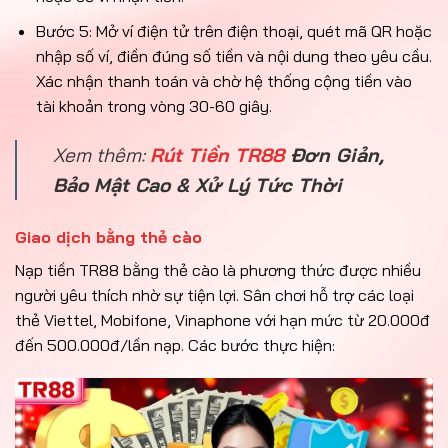
Bước 5: Mở ví điện tử trên điện thoại, quét mã QR hoặc
nhập số ví, điền đúng số tiền và nội dung theo yêu cầu.
Xác nhận thanh toán và chờ hệ thống cộng tiền vào
tài khoản trong vòng 30-60 giây.
Xem thêm:
Rút Tiền TR88
Đơn Giản,
Bảo Mật Cao & Xử Lý Tức Thời
Giao dịch bằng thẻ cào
Nạp tiền TR88 bằng thẻ cào là phương thức được nhiều
người yêu thích nhờ sự tiện lợi. Sân chơi hỗ trợ các loại
thẻ Viettel, Mobifone, Vinaphone với hạn mức từ 20.000đ
đến 500.000đ/lần nạp. Các bước thực hiện: