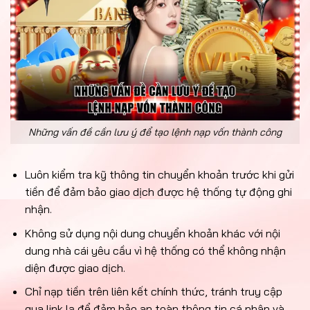
Những vấn đề cần lưu ý để tạo lệnh nạp vốn thành công
Luôn kiểm tra kỹ thông tin chuyển khoản trước khi gửi
tiền để đảm bảo giao dịch được hệ thống tự động ghi
nhận.
Không sử dụng nội dung chuyển khoản khác với nội
dung nhà cái yêu cầu vì hệ thống có thể không nhận
diện được giao dịch.
Chỉ nạp tiền trên liên kết chính thức, tránh truy cập
qua link lạ để đảm bảo an toàn thông tin cá nhân và