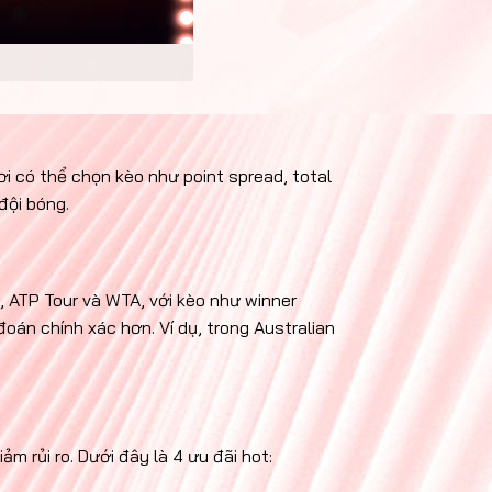
i có thể chọn kèo như point spread, total
 đội bóng.
m, ATP Tour và WTA, với kèo như winner
oán chính xác hơn. Ví dụ, trong Australian
 rủi ro. Dưới đây là 4 ưu đãi hot: