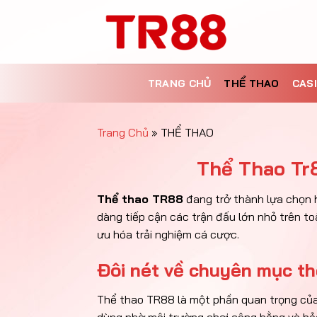
Skip
to
content
TRANG CHỦ
THỂ THAO
CAS
Trang Chủ
»
THỂ THAO
Thể Thao Tr
Thể thao TR88
đang trở thành lựa chọn 
dàng tiếp cận các trận đấu lớn nhỏ trên toà
ưu hóa trải nghiệm cá cược.
Đôi nét về chuyên mục t
Thể thao TR88 là một phần quan trọng của 
dùng nhờ môi trường chơi công bằng và bảo 