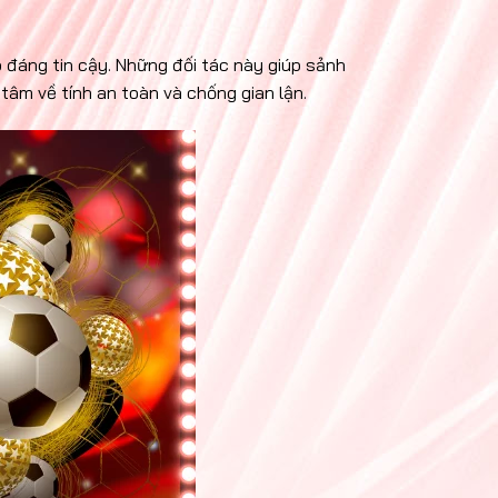
 đáng tin cậy. Những đối tác này giúp sảnh
 tâm về tính an toàn và chống gian lận.