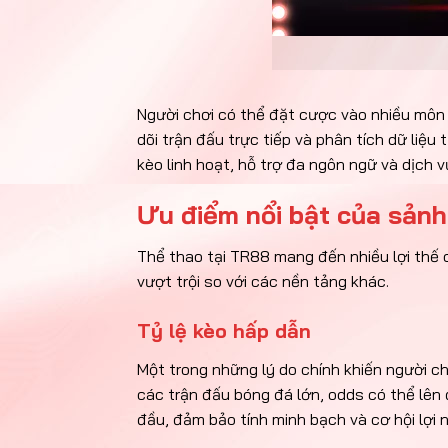
Người chơi có thể đặt cược vào nhiều môn 
dõi trận đấu trực tiếp và phân tích dữ liệ
kèo linh hoạt, hỗ trợ đa ngôn ngữ và dịch 
Ưu điểm nổi bật của sản
Thể thao tại TR88 mang đến nhiều lợi thế 
vượt trội so với các nền tảng khác.
Tỷ lệ kèo hấp dẫn
Một trong những lý do chính khiến người ch
các trận đấu bóng đá lớn, odds có thể lên 
đầu, đảm bảo tính minh bạch và cơ hội lợi 