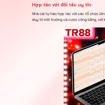
Hợp tác với đối tác uy tín
Nhà cái tự hào hợp tác với các tổ chức lớ
duy trì môi trường cá cược công bằng, với 