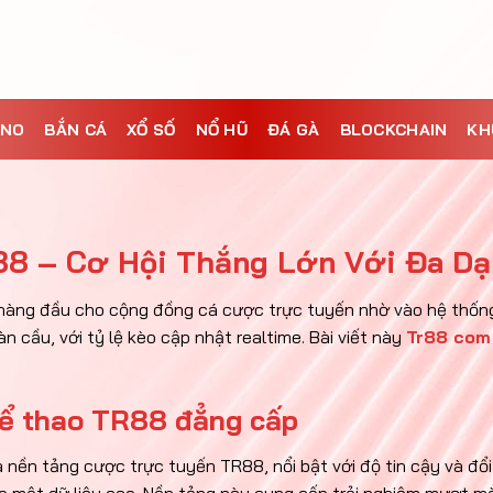
INO
BẮN CÁ
XỔ SỐ
NỔ HŨ
ĐÁ GÀ
BLOCKCHAIN
KH
88 – Cơ Hội Thắng Lớn Với Đa D
hàng đầu cho cộng đồng cá cược trực tuyến nhờ vào hệ thống 
n cầu, với tỷ lệ kèo cập nhật realtime. Bài viết này
Tr88 com
hể thao TR88 đẳng cấp
nền tảng cược trực tuyến TR88, nổi bật với độ tin cậy và đổi
mật dữ liệu cao. Nền tảng này cung cấp trải nghiệm mượt mà và