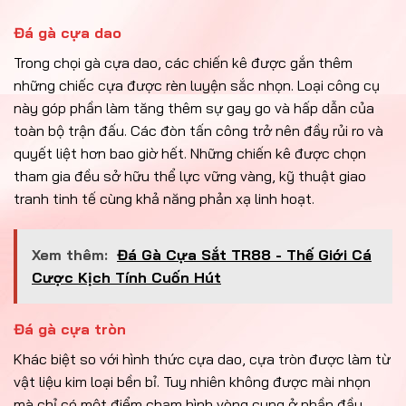
Đá gà cựa dao
Trong chọi gà cựa dao, các chiến kê được gắn thêm
những chiếc cựa được rèn luyện sắc nhọn. Loại công cụ
này góp phần làm tăng thêm sự gay go và hấp dẫn của
toàn bộ trận đấu. Các đòn tấn công trở nên đầy rủi ro và
quyết liệt hơn bao giờ hết. Những chiến kê được chọn
tham gia đều sở hữu thể lực vững vàng, kỹ thuật giao
tranh tinh tế cùng khả năng phản xạ linh hoạt.
Xem thêm:
Đá Gà Cựa Sắt TR88 - Thế Giới Cá
Cược Kịch Tính Cuốn Hút
Đá gà cựa tròn
Khác biệt so với hình thức cựa dao, cựa tròn được làm từ
vật liệu kim loại bền bỉ. Tuy nhiên không được mài nhọn
mà chỉ có một điểm chạm hình vòng cung ở phần đầu.