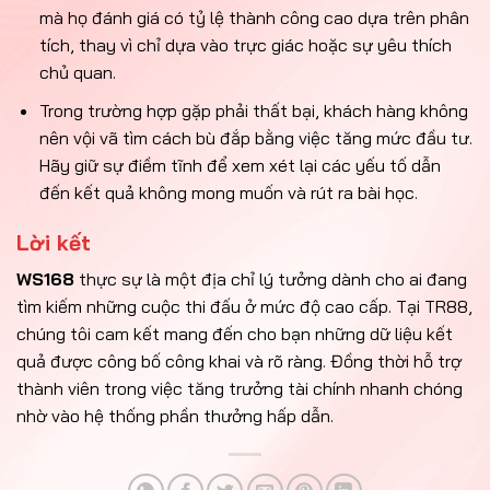
mà họ đánh giá có tỷ lệ thành công cao dựa trên phân
tích, thay vì chỉ dựa vào trực giác hoặc sự yêu thích
chủ quan.
Trong trường hợp gặp phải thất bại, khách hàng không
nên vội vã tìm cách bù đắp bằng việc tăng mức đầu tư.
Hãy giữ sự điềm tĩnh để xem xét lại các yếu tố dẫn
đến kết quả không mong muốn và rút ra bài học.
Lời kết
WS168
thực sự là một địa chỉ lý tưởng dành cho ai đang
tìm kiếm những cuộc thi đấu ở mức độ cao cấp. Tại TR88,
chúng tôi cam kết mang đến cho bạn những dữ liệu kết
quả được công bố công khai và rõ ràng. Đồng thời hỗ trợ
thành viên trong việc tăng trưởng tài chính nhanh chóng
nhờ vào hệ thống phần thưởng hấp dẫn.