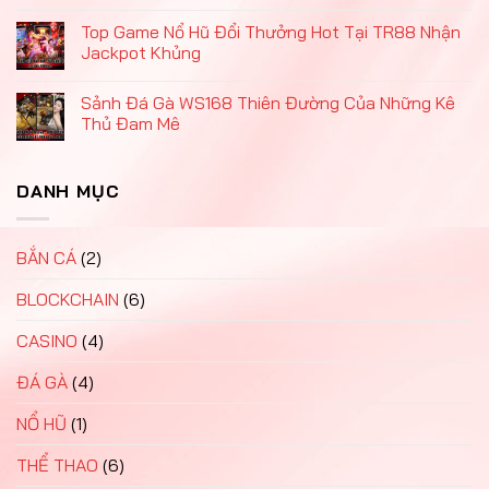
Top Game Nổ Hũ Đổi Thưởng Hot Tại TR88 Nhận
Jackpot Khủng
Sảnh Đá Gà WS168 Thiên Đường Của Những Kê
Thủ Đam Mê
DANH MỤC
BẮN CÁ
(2)
BLOCKCHAIN
(6)
CASINO
(4)
ĐÁ GÀ
(4)
NỔ HŨ
(1)
THỂ THAO
(6)