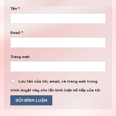
Tên
*
Email
*
Trang web
Lưu tên của tôi, email, và trang web trong
trình duyệt này cho lần bình luận kế tiếp của tôi.