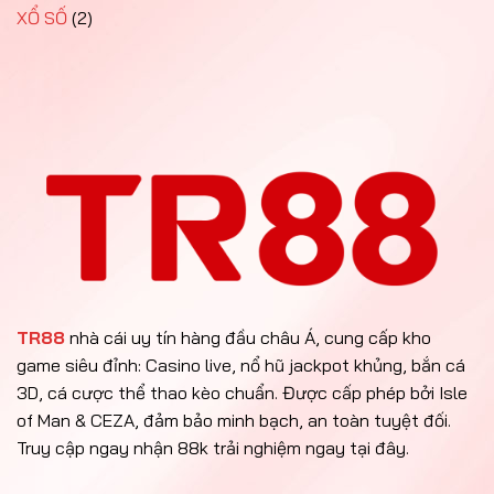
XỔ SỐ
(2)
TR88
nhà cái uy tín hàng đầu châu Á, cung cấp kho
game siêu đỉnh: Casino live, nổ hũ jackpot khủng, bắn cá
3D, cá cược thể thao kèo chuẩn. Được cấp phép bởi Isle
of Man & CEZA, đảm bảo minh bạch, an toàn tuyệt đối.
Truy cập ngay nhận 88k trải nghiệm ngay tại đây.