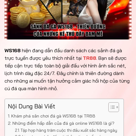
WS168
hiện đang dẫn đầu danh sách các sảnh đá gà
trực tuyến được yêu thích nhất tại
TR88
. Bạn sẽ được
tiếp cận trực tiếp toàn bộ giải đấu với hình ảnh sắc nét,
lịch trình dày đặc 24/7. Đây chính là thiên đường dành
cho những ai muốn tận hưởng cảm giác hồi hộp của từng
cú đá qua màn hình nhỏ.
Nội Dung Bài Viết
Khám phá sân chơi đá gà WS168 tại TR88
Những điểm hấp dẫn của đá gà online WS168 là gì?
Tập hợp hàng trăm cuộc thi đấu xuất sắc hàng ngày