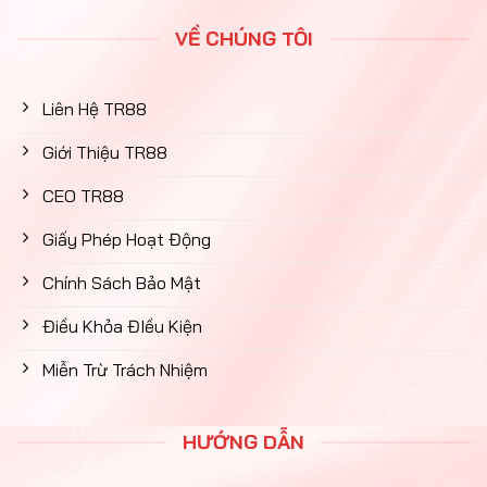
VỀ CHÚNG TÔI
Liên Hệ TR88
Giới Thiệu TR88
CEO TR88
Giấy Phép Hoạt Động
Chính Sách Bảo Mật
Điều Khỏa ĐIều Kiện
Miễn Trừ Trách Nhiệm
HƯỚNG DẪN